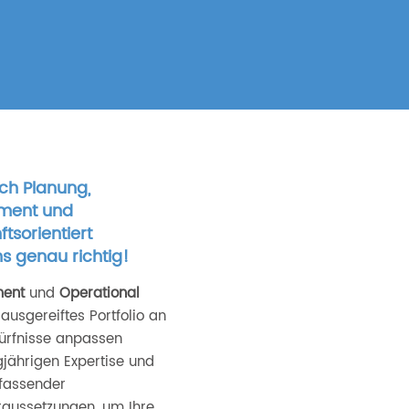
ich Planung,
ement und
tsorientiert
s genau richtig!
ment
und
Operational
ausgereiftes Portfolio an
dürfnisse anpassen
ngjährigen Expertise und
fassender
raussetzungen, um Ihre