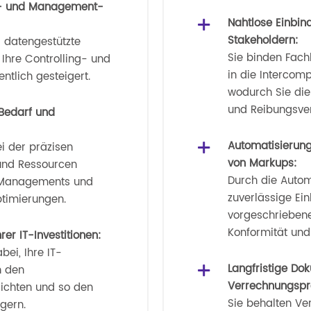
ng- und Management-
Nahtlose Einbi
Stakeholdern:
 datengestützte
Sie binden Fach
Ihre Controlling- und
in die Intercom
tlich gesteigert.
wodurch Sie die
und Reibungsver
-Bedarf und
Automatisierung
ei der präzisen
von Markups:
und Ressourcen
Durch die Autom
 Managements und
zuverlässige Ein
ptimierungen.
vorgeschriebene
Konformität und 
rer IT-Investitionen:
bei, Ihre IT-
Langfristige Do
n den
Verrechnungspre
ichten und so den
Sie behalten Ve
gern.