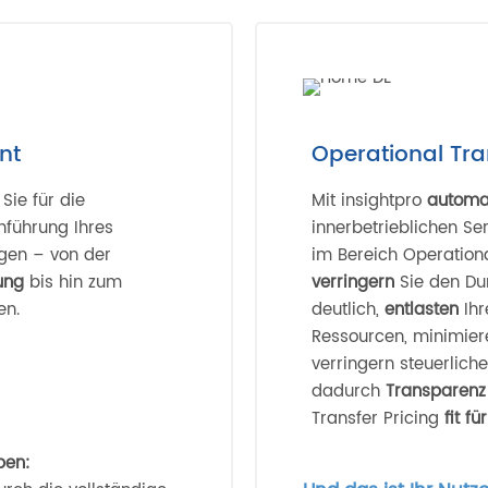
nt
Operational Tra
 Sie für die
Mit insightpro
automa
führung Ihres
innerbetrieblichen S
gen – von der
im Bereich Operationa
ung
bis hin zum
verringern
Sie den D
en.
deutlich,
entlasten
Ih
Ressourcen, minimier
verringern steuerlich
dadurch
Transparen
Transfer Pricing
fit fü
ben: