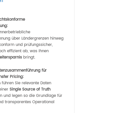
en
rechtskonforme
ung:
innerbetriebliche
chnung über Ländergrenzen hinweg
skonform und prüfungssicher,
ch effizient ab, was Ihnen
eitersparnis
bringt.
atenzusammenführung für
sfer Pricing:
n führen Sie relevante Daten
einer
Single Source of Truth
 und legen so die Grundlage für
und transparentes Operational