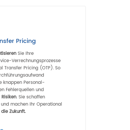
nsfer Pricing
tisieren
Sie Ihre
ervice-Verrechnungsprozesse
l Transfer Pricing (OTP). So
urchführungsaufwand
re knappen Personal-
en Fehlerquellen und
e
Risiken
. Sie schaffen
z
und machen Ihr Operational
r die Zukunft.