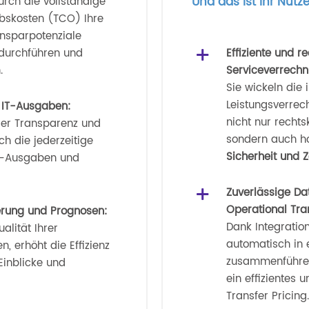
Und das ist Ihr Nutz
urch die vollständige
ebskosten (TCO) Ihre
insparpotenziale
 durchführen und
Effiziente und 
.
Serviceverrechn
Sie wickeln die 
Leistungsverre
 IT-Ausgaben:
nicht nur recht
ler Transparenz und
sondern auch ho
ch die jederzeitige
Sicherheit und Z
IT-Ausgaben und
Zuverlässige D
Operational Tran
erung und Prognosen:
Dank Integratio
alität Ihrer
automatisch in 
, erhöht die Effizienz
zusammenführen
Einblicke und
ein effizientes 
Transfer Pricing.