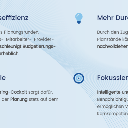
effizienz
Mehr Dur
s Planungsrunden,
Durch den Zugr
-, Mitarbeiter-, Provider-
Planstände k
schleunigt Budgetierungs-
nachvollziehe
erheblich
.
le
Fokussier
ring-Cockpit
sorgt dafür,
Intelligente u
n der
Planung
stets auf dem
Benachrichti
ermöglichen Ve
Kernkompetenz