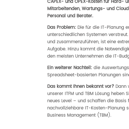
CAPEX- und OPEX-Kosten für Hard- un
Mitarbeitenden, Wartungs- und Cloud-
Personal und Berater.
Das Problem:
Die für die IT-Planung er
unterschiedlichen Systemen verstreut.
und zusammenzuführen, ist eine extre
Aufgabe. Hinzu kommt die Notwendigkei
den meisten Unternehmen die IT-Bud
Ein weiterer Nachteil:
die Auswertungsm
Spreadsheet-basierten Planungen sind
Das kommt Ihnen bekannt vor?
Dann wi
unserer ITFM und TBM Lösung heben Si
neues Level – und schaffen die Basis fü
nachvollziehbare IT-Kosten-Planung s
Business Management (TBM).