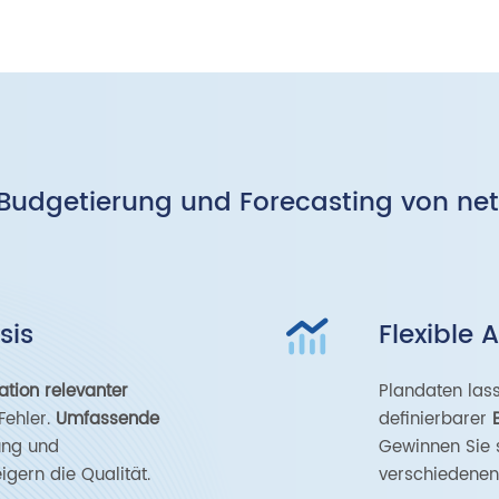
T-Budgetierung und Forecasting von net
sis
Flexible 
ation relevanter
Plandaten lasse
Fehler.
Umfassende
definierbarer
ung und
Gewinnen Sie 
gern die Qualität.
verschiedenen